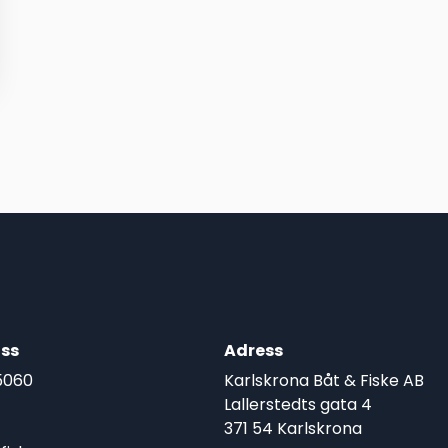
ss
Adress
5060
Karlskrona Båt & Fiske AB
Lallerstedts gata 4
371 54 Karlskrona