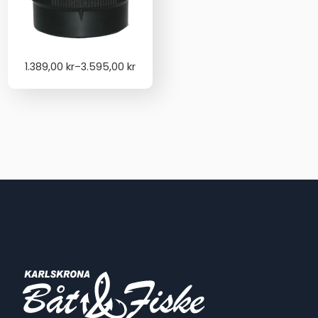
Price
1.389,00
kr
–
3.595,00
kr
range:
1.389,00 kr
through
3.595,00 kr