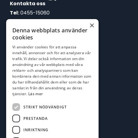
Kontakta oss
Tel:
0455-15060
×
E-post:
Denna webbplats använder
johan@batofiske.se
cookies
roger@batofiske.se
Vi använder cookies för att anpassa
kim@batofiske.se
innehåll, annonser och för att analysera vår
Adress
trafik. Vi delar också information om din
användning av vår webbplats med våra
Karlskrona Båt & Fiske AB
reklam- och analyspartners som kan
Lallerstedts gata 4
kombinera den med annan information som
371 54 Karlskrona
du har tillhandahållit dem eller som de har
samlat in från din användning av deras
tjänster.
Läs mer
Följ oss
Facebook
STRIKT NÖDVÄNDIGT
PRESTANDA
INRIKTNING