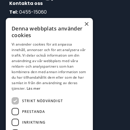
Kontakta oss
Tel:
0455-15060
×
E-post:
Denna webbplats använder
johan@batofiske.se
cookies
roger@batofiske.se
Vi använder cookies för att anpassa
kim@batofiske.se
innehåll, annonser och för att analysera vår
Adress
trafik. Vi delar också information om din
användning av vår webbplats med våra
Karlskrona Båt & Fiske AB
reklam- och analyspartners som kan
Lallerstedts gata 4
kombinera den med annan information som
371 54 Karlskrona
du har tillhandahållit dem eller som de har
samlat in från din användning av deras
tjänster.
Läs mer
Följ oss
Facebook
STRIKT NÖDVÄNDIGT
PRESTANDA
INRIKTNING