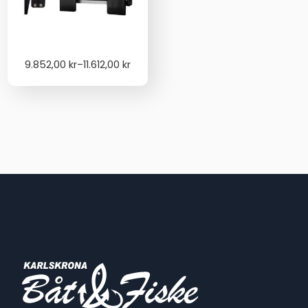
Price
9.852,00
kr
–
11.612,00
kr
range:
9.852,00 kr
through
11.612,00 kr