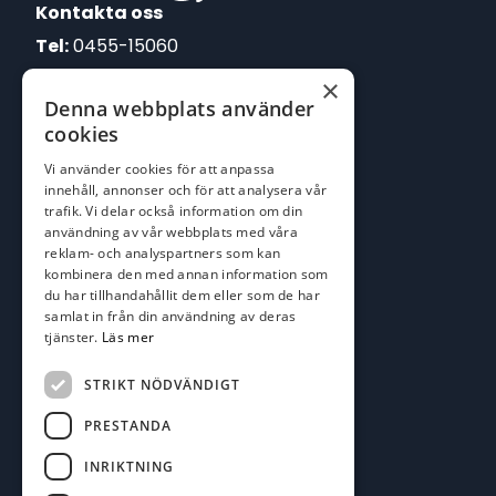
Kontakta oss
Tel:
0455-15060
×
E-post:
Denna webbplats använder
johan@batofiske.se
cookies
roger@batofiske.se
Vi använder cookies för att anpassa
kim@batofiske.se
innehåll, annonser och för att analysera vår
Adress
trafik. Vi delar också information om din
användning av vår webbplats med våra
Karlskrona Båt & Fiske AB
reklam- och analyspartners som kan
Lallerstedts gata 4
kombinera den med annan information som
371 54 Karlskrona
du har tillhandahållit dem eller som de har
samlat in från din användning av deras
tjänster.
Läs mer
Följ oss
Facebook
STRIKT NÖDVÄNDIGT
PRESTANDA
INRIKTNING