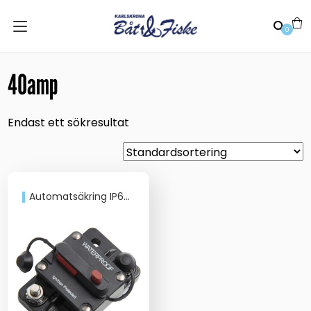
0
40amp
Endast ett sökresultat
Automatsäkring IP67 Gnistsäker. Till bla Minn Kota elmotorer