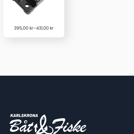
Price
395,00
kr
–
431,00
kr
range:
395,00 kr
through
431,00 kr