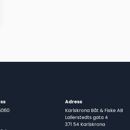
ss
Adress
5060
Karlskrona Båt & Fiske AB
Lallerstedts gata 4
371 54 Karlskrona