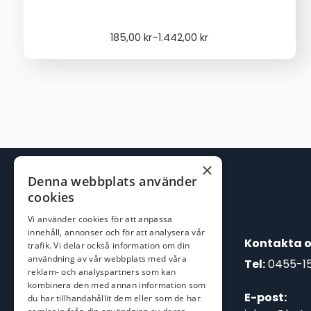
Price
185,00
kr
–
1.442,00
kr
range:
185,00 kr
through
1.442,00 kr
×
Denna webbplats använder
cookies
Vi använder cookies för att anpassa
innehåll, annonser och för att analysera vår
Kontakta o
trafik. Vi delar också information om din
användning av vår webbplats med våra
Tel:
0455-1
reklam- och analyspartners som kan
kombinera den med annan information som
E-post:
du har tillhandahållit dem eller som de har