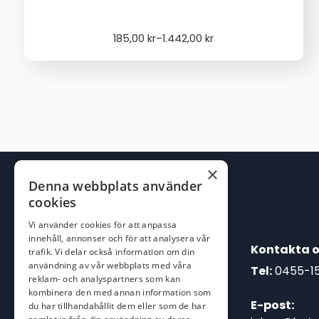
Price
185,00
kr
–
1.442,00
kr
range:
185,00 kr
through
1.442,00 kr
×
Denna webbplats använder
cookies
Vi använder cookies för att anpassa
innehåll, annonser och för att analysera vår
Kontakta o
trafik. Vi delar också information om din
användning av vår webbplats med våra
Tel:
0455-1
reklam- och analyspartners som kan
kombinera den med annan information som
E-post:
du har tillhandahållit dem eller som de har