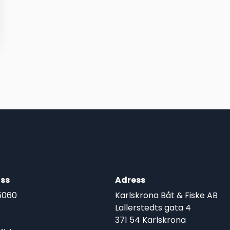
ss
Adress
5060
Karlskrona Båt & Fiske AB
Lallerstedts gata 4
371 54 Karlskrona