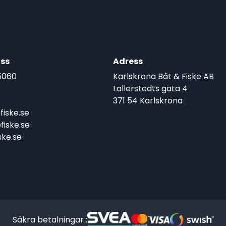
ss
Adress
5060
Karlskrona Båt & Fiske AB
Lallerstedts gata 4
371 54 Karlskrona
iske.se
iske.se
ke.se
Säkra betalningar :