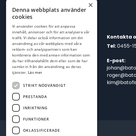
×
Denna webbplats använder
cookies
Vi använder cookies för att anpassa
innehåll, annonser och för att analysera vår
Kontakta o
trafik. Vi delar också information om din
användning av vår webbplats med våra
Tel:
0455-1
reklam- och analyspartners som kan
kombinera den med annan information som
E-post:
du har tillhandahållit dem eller som de har
samlat in från din användning av deras
johan@batof
tjänster.
Läs mer
roger@batof
kim@batofis
STRIKT NÖDVÄNDIGT
PRESTANDA
INRIKTNING
FUNKTIONER
OKLASSIFICERADE