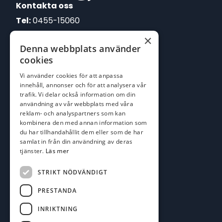
Kontakta oss
Tel:
0455-15060
×
E-post:
Denna webbplats använder
johan@batofiske.se
cookies
roger@batofiske.se
Vi använder cookies för att anpassa
kim@batofiske.se
innehåll, annonser och för att analysera vår
Adress
trafik. Vi delar också information om din
användning av vår webbplats med våra
Karlskrona Båt & Fiske AB
reklam- och analyspartners som kan
Lallerstedts gata 4
kombinera den med annan information som
371 54 Karlskrona
du har tillhandahållit dem eller som de har
samlat in från din användning av deras
tjänster.
Läs mer
Följ oss
Facebook
STRIKT NÖDVÄNDIGT
PRESTANDA
INRIKTNING