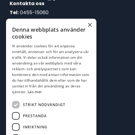
Kontakta oss
Tel:
0455-15060
×
E-post:
Denna webbplats använder
johan@batofiske.se
cookies
roger@batofiske.se
Vi använder cookies för att anpassa
kim@batofiske.se
innehåll, annonser och för att analysera vår
Adress
trafik. Vi delar också information om din
användning av vår webbplats med våra
Karlskrona Båt & Fiske AB
reklam- och analyspartners som kan
Lallerstedts gata 4
kombinera den med annan information som
371 54 Karlskrona
du har tillhandahållit dem eller som de har
samlat in från din användning av deras
tjänster.
Läs mer
Följ oss
Facebook
STRIKT NÖDVÄNDIGT
PRESTANDA
INRIKTNING