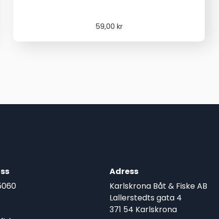
59,00
kr
ss
Adress
5060
Karlskrona Båt & Fiske AB
Lallerstedts gata 4
371 54 Karlskrona