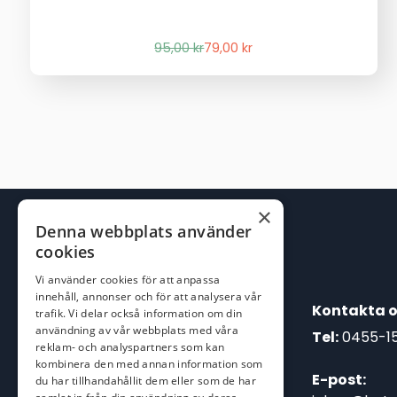
Det
Det
95,00
kr
79,00
kr
ursprungliga
nuvarande
priset
priset
var:
är:
95,00 kr.
79,00 kr.
×
Denna webbplats använder
cookies
Vi använder cookies för att anpassa
innehåll, annonser och för att analysera vår
Kontakta o
trafik. Vi delar också information om din
användning av vår webbplats med våra
Tel:
0455-1
reklam- och analyspartners som kan
kombinera den med annan information som
E-post:
du har tillhandahållit dem eller som de har