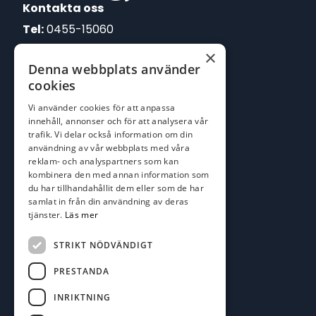
Kontakta oss
Tel:
0455-15060
×
E-post:
Denna webbplats använder
johan@batofiske.se
cookies
roger@batofiske.se
Vi använder cookies för att anpassa
kim@batofiske.se
innehåll, annonser och för att analysera vår
Adress
trafik. Vi delar också information om din
användning av vår webbplats med våra
Karlskrona Båt & Fiske AB
reklam- och analyspartners som kan
Lallerstedts gata 4
kombinera den med annan information som
371 54 Karlskrona
du har tillhandahållit dem eller som de har
samlat in från din användning av deras
tjänster.
Läs mer
Följ oss
Facebook
STRIKT NÖDVÄNDIGT
PRESTANDA
INRIKTNING