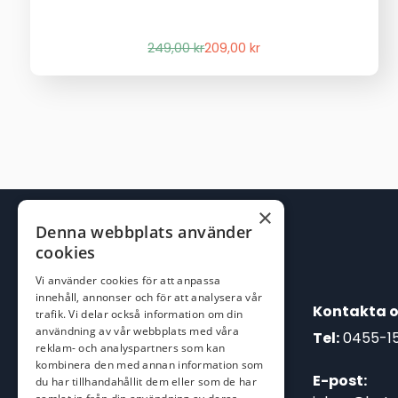
Det
Det
249,00
kr
209,00
kr
ursprungliga
nuvarande
priset
priset
var:
är:
249,00 kr.
209,00 kr.
×
Denna webbplats använder
cookies
Vi använder cookies för att anpassa
innehåll, annonser och för att analysera vår
Kontakta o
trafik. Vi delar också information om din
användning av vår webbplats med våra
Tel:
0455-1
reklam- och analyspartners som kan
kombinera den med annan information som
E-post:
du har tillhandahållit dem eller som de har