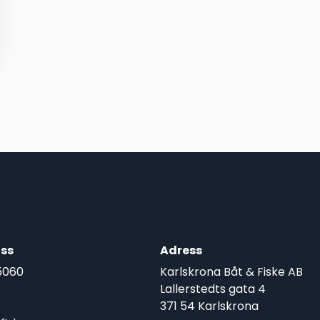
ss
Adress
5060
Karlskrona Båt & Fiske AB
Lallerstedts gata 4
371 54 Karlskrona