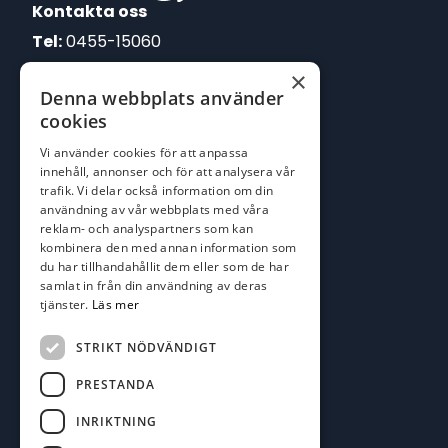
Kontakta oss
Tel:
0455-15060
×
E-post:
Denna webbplats använder
johan@batofiske.se
cookies
roger@batofiske.se
Vi använder cookies för att anpassa
kim@batofiske.se
innehåll, annonser och för att analysera vår
Adress
trafik. Vi delar också information om din
användning av vår webbplats med våra
Karlskrona Båt & Fiske AB
reklam- och analyspartners som kan
Lallerstedts gata 4
kombinera den med annan information som
371 54 Karlskrona
du har tillhandahållit dem eller som de har
samlat in från din användning av deras
tjänster.
Läs mer
Följ oss
Facebook
STRIKT NÖDVÄNDIGT
PRESTANDA
INRIKTNING