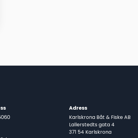
ss
Adress
5060
Karlskrona Båt & Fiske AB
Lallerstedts gata 4
371 54 Karlskrona