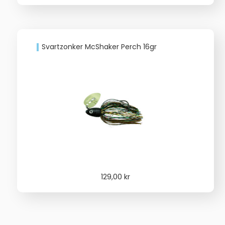
priset
priset
var:
är:
199,00 kr.
139,00 kr.
Svartzonker McShaker Perch 16gr
129,00
kr