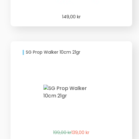
149,00
kr
SG Prop Walker 10cm 21gr
Det
Det
199,00
kr
139,00
kr
ursprungliga
nuvarande