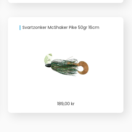
priset
priset
var:
är:
179,00 kr.
149,00 kr.
Svartzonker McShaker Pike 50gr 16cm
189,00
kr