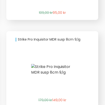
Det
Det
109,00
kr
95,00
kr
ursprungliga
nuvarande
priset
priset
var:
är:
109,00 kr.
95,00 kr.
Strike Pro Inquisitor MDR susp 8cm 9,1g
Det
Det
179,00
kr
149,00
kr
ursprungliga
nuvarande