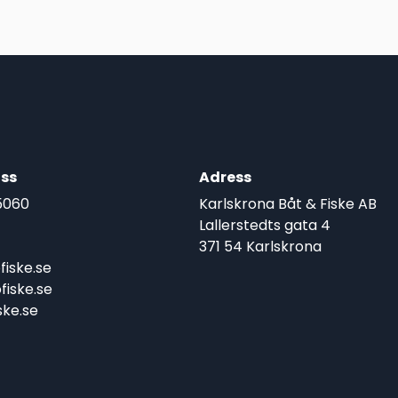
ss
Adress
5060
Karlskrona Båt & Fiske AB
Lallerstedts gata 4
371 54 Karlskrona
iske.se
iske.se
ke.se