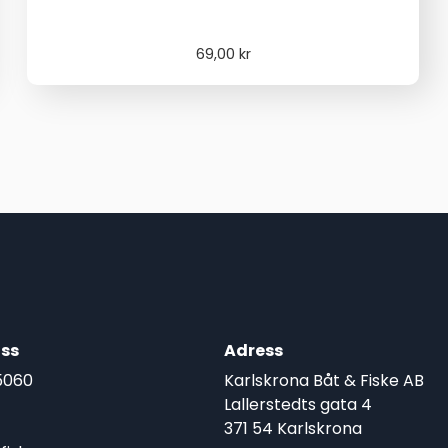
69,00
kr
ss
Adress
5060
Karlskrona Båt & Fiske AB
Lallerstedts gata 4
371 54 Karlskrona