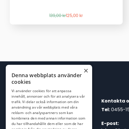
Det
Det
139,00
kr
125,00
kr
ursprungliga
nuvarande
priset
priset
var:
är:
139,00 kr.
125,00 kr.
×
Denna webbplats använder
cookies
Vi använder cookies för att anpassa
innehåll, annonser och för att analysera vår
Kontakta o
trafik. Vi delar också information om din
användning av vår webbplats med våra
Tel:
0455-1
reklam- och analyspartners som kan
kombinera den med annan information som
E-post:
du har tillhandahållit dem eller som de har