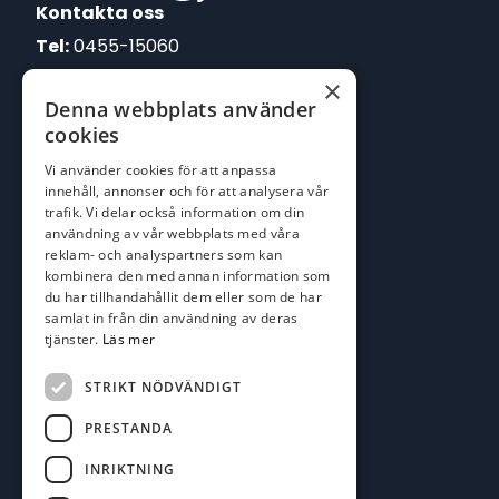
Kontakta oss
Tel:
0455-15060
×
E-post:
Denna webbplats använder
johan@batofiske.se
cookies
roger@batofiske.se
Vi använder cookies för att anpassa
kim@batofiske.se
innehåll, annonser och för att analysera vår
Adress
trafik. Vi delar också information om din
användning av vår webbplats med våra
Karlskrona Båt & Fiske AB
reklam- och analyspartners som kan
Lallerstedts gata 4
kombinera den med annan information som
371 54 Karlskrona
du har tillhandahållit dem eller som de har
samlat in från din användning av deras
tjänster.
Läs mer
Följ oss
Facebook
STRIKT NÖDVÄNDIGT
PRESTANDA
INRIKTNING