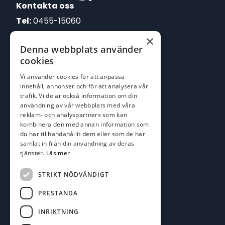
Kontakta oss
Tel:
0455-15060
×
E-post:
Denna webbplats använder
johan@batofiske.se
cookies
roger@batofiske.se
Vi använder cookies för att anpassa
kim@batofiske.se
innehåll, annonser och för att analysera vår
Adress
trafik. Vi delar också information om din
användning av vår webbplats med våra
Karlskrona Båt & Fiske AB
reklam- och analyspartners som kan
Lallerstedts gata 4
kombinera den med annan information som
371 54 Karlskrona
du har tillhandahållit dem eller som de har
samlat in från din användning av deras
tjänster.
Läs mer
Följ oss
Facebook
STRIKT NÖDVÄNDIGT
PRESTANDA
INRIKTNING