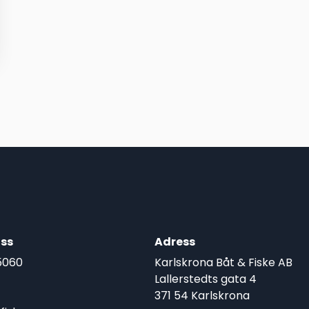
ss
Adress
5060
Karlskrona Båt & Fiske AB
Lallerstedts gata 4
371 54 Karlskrona