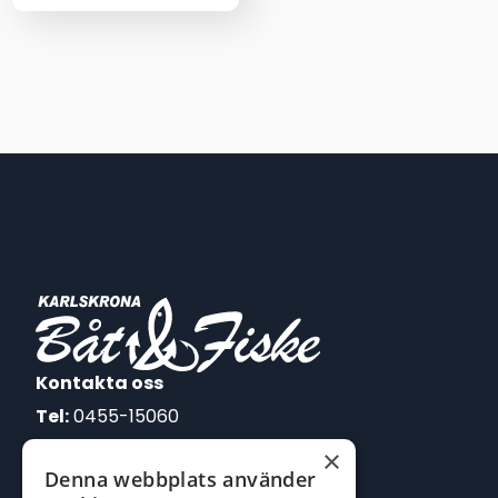
Kontakta oss
Tel:
0455-15060
×
E-post:
Denna webbplats använder
johan@batofiske.se