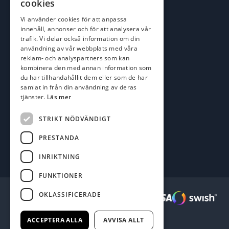
cookies
roger@batofiske.se
Vi använder cookies för att anpassa
kim@batofiske.se
innehåll, annonser och för att analysera vår
Adress
trafik. Vi delar också information om din
användning av vår webbplats med våra
Karlskrona Båt & Fiske AB
reklam- och analyspartners som kan
Lallerstedts gata 4
kombinera den med annan information som
371 54 Karlskrona
du har tillhandahållit dem eller som de har
samlat in från din användning av deras
tjänster.
Läs mer
Följ oss
Facebook
STRIKT NÖDVÄNDIGT
PRESTANDA
INRIKTNING
FUNKTIONER
OKLASSIFICERADE
Säkra betalningar :
ACCEPTERA ALLA
AVVISA ALLT