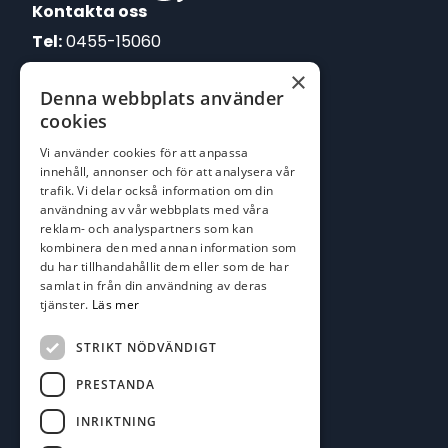
Kontakta oss
Tel:
0455-15060
×
E-post:
Denna webbplats använder
johan@batofiske.se
cookies
roger@batofiske.se
Vi använder cookies för att anpassa
kim@batofiske.se
innehåll, annonser och för att analysera vår
Adress
trafik. Vi delar också information om din
användning av vår webbplats med våra
Karlskrona Båt & Fiske AB
reklam- och analyspartners som kan
Lallerstedts gata 4
kombinera den med annan information som
371 54 Karlskrona
du har tillhandahållit dem eller som de har
samlat in från din användning av deras
tjänster.
Läs mer
Följ oss
Facebook
STRIKT NÖDVÄNDIGT
PRESTANDA
INRIKTNING