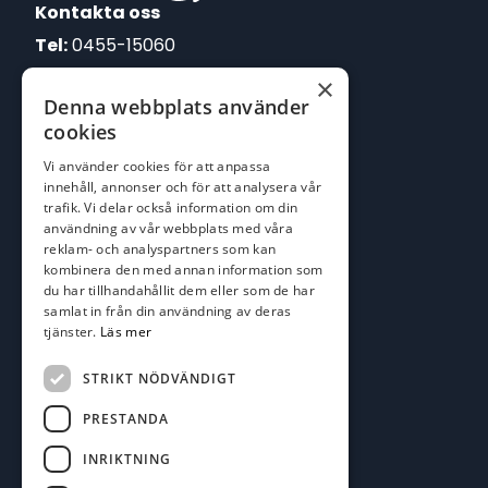
Kontakta oss
Tel:
0455-15060
×
E-post:
Denna webbplats använder
johan@batofiske.se
cookies
roger@batofiske.se
Vi använder cookies för att anpassa
kim@batofiske.se
innehåll, annonser och för att analysera vår
Adress
trafik. Vi delar också information om din
användning av vår webbplats med våra
Karlskrona Båt & Fiske AB
reklam- och analyspartners som kan
Lallerstedts gata 4
kombinera den med annan information som
371 54 Karlskrona
du har tillhandahållit dem eller som de har
samlat in från din användning av deras
tjänster.
Läs mer
Följ oss
Facebook
STRIKT NÖDVÄNDIGT
PRESTANDA
INRIKTNING