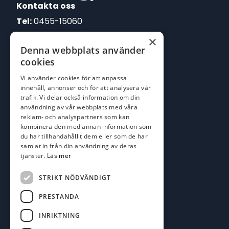
Kontakta oss
Tel:
0455-15060
×
E-post:
Denna webbplats använder
johan@batofiske.se
cookies
roger@batofiske.se
Vi använder cookies för att anpassa
kim@batofiske.se
innehåll, annonser och för att analysera vår
Adress
trafik. Vi delar också information om din
användning av vår webbplats med våra
Karlskrona Båt & Fiske AB
reklam- och analyspartners som kan
Lallerstedts gata 4
kombinera den med annan information som
371 54 Karlskrona
du har tillhandahållit dem eller som de har
samlat in från din användning av deras
tjänster.
Läs mer
Följ oss
Facebook
STRIKT NÖDVÄNDIGT
PRESTANDA
INRIKTNING