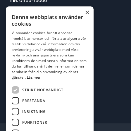
Tel:
0455-15060
×
E-post:
Denna webbplats använder
johan@batofiske.se
cookies
roger@batofiske.se
Vi använder cookies för att anpassa
kim@batofiske.se
innehåll, annonser och för att analysera vår
Adress
trafik. Vi delar också information om din
användning av vår webbplats med våra
Karlskrona Båt & Fiske AB
reklam- och analyspartners som kan
Lallerstedts gata 4
kombinera den med annan information som
371 54 Karlskrona
du har tillhandahållit dem eller som de har
samlat in från din användning av deras
tjänster.
Läs mer
Följ oss
Facebook
STRIKT NÖDVÄNDIGT
PRESTANDA
INRIKTNING
FUNKTIONER