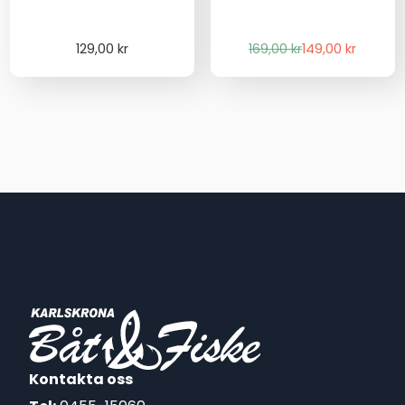
Det
Det
129,00
kr
169,00
kr
149,00
kr
ursprungliga
nuvarande
priset
priset
var:
är:
169,00 kr.
149,00 kr.
Kontakta oss