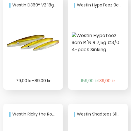
Westin D360° V2 18g-22g
Westin HypoTeez 9cm R ’N R 7,5g #3/0 4-pack Sinking
Price
Det
Det
79,00
kr
–
89,00
kr
159,00
kr
139,00
kr
range:
ursprungliga
nuvarande
79,00 kr
priset
priset
through
var:
är:
89,00 kr
159,00 kr.
139,00 kr.
Westin Ricky the Roach 18 cm 85 g
Westin Shadteez Slim 18cm