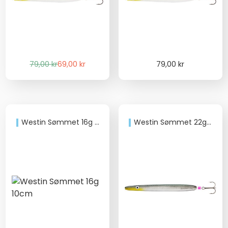
Det
Det
79,00
kr
69,00
kr
79,00
kr
ursprungliga
nuvarande
priset
priset
var:
är:
79,00 kr.
69,00 kr.
Westin Sømmet 16g 10cm
Westin Sømmet 22g 11cm