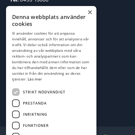
×
E-post:
Denna webbplats använder
johan@batofiske.se
cookies
roger@batofiske.se
Vi använder cookies för att anpassa
kim@batofiske.se
innehåll, annonser och för att analysera vår
Adress
trafik. Vi delar också information om din
användning av vår webbplats med våra
Karlskrona Båt & Fiske AB
reklam- och analyspartners som kan
Lallerstedts gata 4
kombinera den med annan information som
371 54 Karlskrona
du har tillhandahållit dem eller som de har
samlat in från din användning av deras
Följ oss
tjänster.
Läs mer
Facebook
STRIKT NÖDVÄNDIGT
PRESTANDA
INRIKTNING
FUNKTIONER