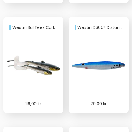
priset
priset
var:
är:
89,00 kr.
79,00 kr.
Westin BullTeez Curltail 27cm/103g
Westin D360° Distance 18g
119,00
kr
79,00
kr