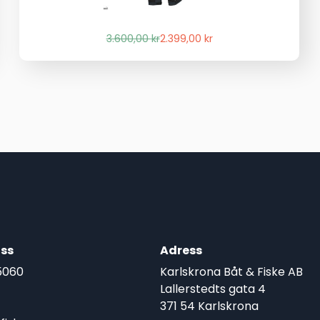
Det
Det
3.600,00
kr
2.399,00
kr
ursprungliga
nuvarande
priset
priset
var:
är:
3.600,00 kr.
2.399,00 kr.
ss
Adress
5060
Karlskrona Båt & Fiske AB
Lallerstedts gata 4
371 54 Karlskrona