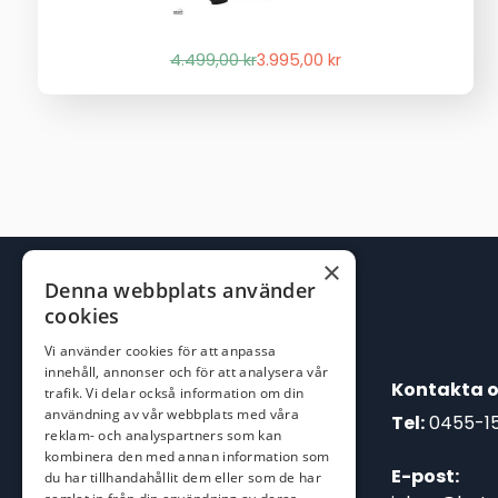
Det
Det
4.499,00
kr
3.995,00
kr
ursprungliga
nuvarande
priset
priset
var:
är:
4.499,00 kr.
3.995,00 kr.
×
Denna webbplats använder
cookies
Vi använder cookies för att anpassa
innehåll, annonser och för att analysera vår
Kontakta o
trafik. Vi delar också information om din
användning av vår webbplats med våra
Tel:
0455-1
reklam- och analyspartners som kan
kombinera den med annan information som
E-post:
du har tillhandahållit dem eller som de har