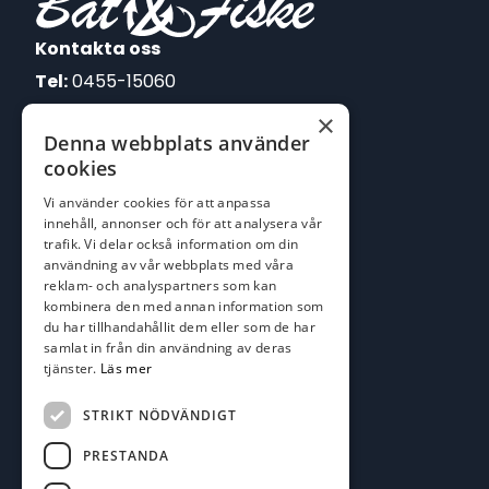
Kontakta oss
Tel:
0455-15060
×
E-post:
Denna webbplats använder
johan@batofiske.se
cookies
roger@batofiske.se
Vi använder cookies för att anpassa
kim@batofiske.se
innehåll, annonser och för att analysera vår
Adress
trafik. Vi delar också information om din
användning av vår webbplats med våra
Karlskrona Båt & Fiske AB
reklam- och analyspartners som kan
Lallerstedts gata 4
kombinera den med annan information som
371 54 Karlskrona
du har tillhandahållit dem eller som de har
samlat in från din användning av deras
Följ oss
tjänster.
Läs mer
Facebook
STRIKT NÖDVÄNDIGT
PRESTANDA