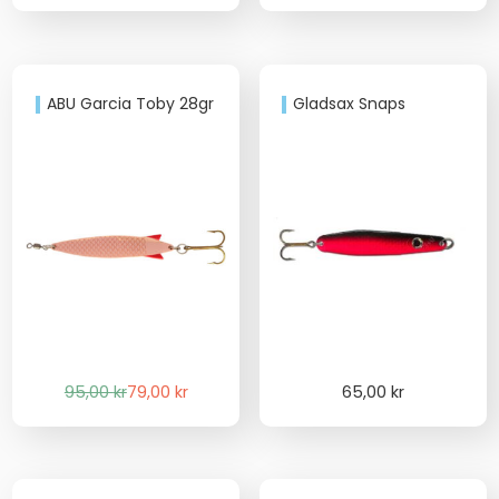
priset
priset
var:
är:
85,00 kr.
75,00 kr.
ABU Garcia Toby 28gr
Gladsax Snaps
Det
Det
95,00
kr
79,00
kr
65,00
kr
ursprungliga
nuvarande
priset
priset
var:
är:
95,00 kr.
79,00 kr.