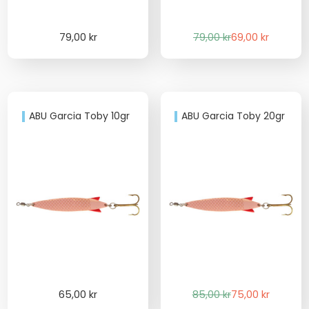
Det
Det
79,00
kr
79,00
kr
69,00
kr
ursprungliga
nuvarande
priset
priset
var:
är:
79,00 kr.
69,00 kr.
ABU Garcia Toby 10gr
ABU Garcia Toby 20gr
Det
Det
65,00
kr
85,00
kr
75,00
kr
ursprungliga
nuvarande