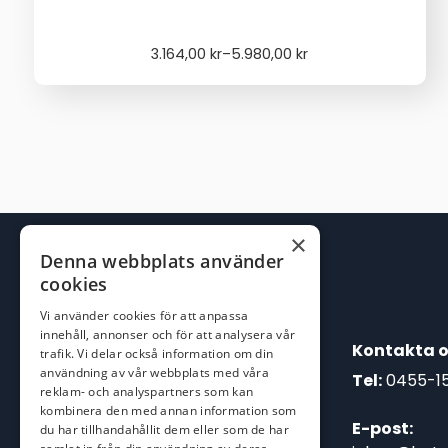
Price
3.164,00
kr
–
5.980,00
kr
range:
3.164,00 kr
through
5.980,00 kr
×
Denna webbplats använder
cookies
Vi använder cookies för att anpassa
innehåll, annonser och för att analysera vår
Kontakta o
trafik. Vi delar också information om din
användning av vår webbplats med våra
Tel:
0455-1
reklam- och analyspartners som kan
kombinera den med annan information som
E-post:
du har tillhandahållit dem eller som de har