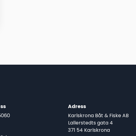
ss
Adress
5060
Karlskrona Båt & Fiske AB
Lallerstedts gata 4
371 54 Karlskrona