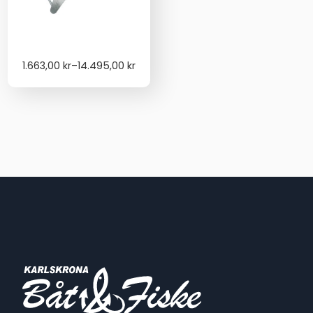
Price
1.663,00
kr
–
14.495,00
kr
range:
1.663,00 kr
through
14.495,00 kr