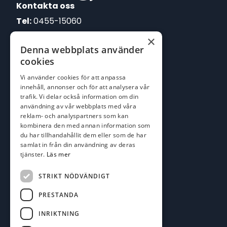
Kontakta oss
Tel:
0455-15060
×
E-post:
Denna webbplats använder
johan@batofiske.se
cookies
roger@batofiske.se
Vi använder cookies för att anpassa
kim@batofiske.se
innehåll, annonser och för att analysera vår
Adress
trafik. Vi delar också information om din
användning av vår webbplats med våra
Karlskrona Båt & Fiske AB
reklam- och analyspartners som kan
Lallerstedts gata 4
kombinera den med annan information som
371 54 Karlskrona
du har tillhandahållit dem eller som de har
samlat in från din användning av deras
tjänster.
Läs mer
Följ oss
Facebook
STRIKT NÖDVÄNDIGT
PRESTANDA
INRIKTNING