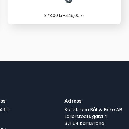
Price
378,00
kr
–
449,00
kr
range:
378,00 kr
through
449,00 kr
ss
Adress
5060
Karlskrona Båt & Fiske AB
Lallerstedts gata 4
371 54 Karlskrona