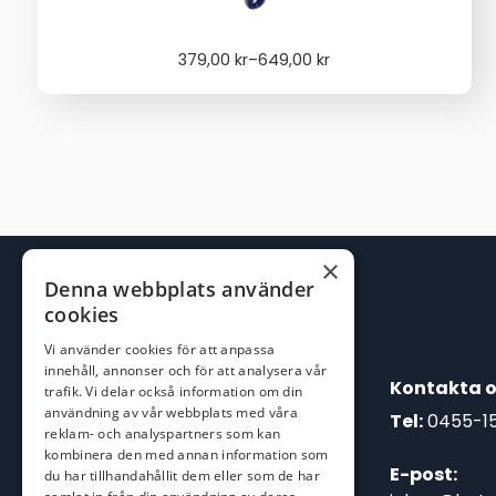
Price
379,00
kr
–
649,00
kr
range:
379,00 kr
through
649,00 kr
×
Denna webbplats använder
cookies
Vi använder cookies för att anpassa
innehåll, annonser och för att analysera vår
Kontakta o
trafik. Vi delar också information om din
användning av vår webbplats med våra
Tel:
0455-1
reklam- och analyspartners som kan
kombinera den med annan information som
E-post:
du har tillhandahållit dem eller som de har