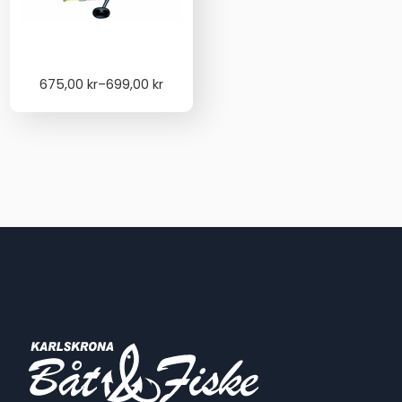
Price
675,00
kr
–
699,00
kr
range:
675,00 kr
through
699,00 kr