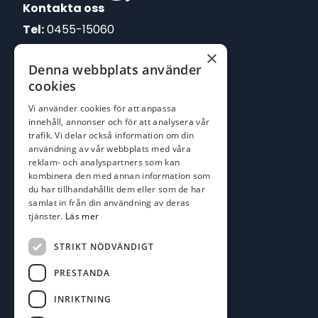
Kontakta oss
Tel:
0455-15060
×
E-post:
Denna webbplats använder
johan@batofiske.se
cookies
roger@batofiske.se
Vi använder cookies för att anpassa
kim@batofiske.se
innehåll, annonser och för att analysera vår
Adress
trafik. Vi delar också information om din
användning av vår webbplats med våra
Karlskrona Båt & Fiske AB
reklam- och analyspartners som kan
Lallerstedts gata 4
kombinera den med annan information som
371 54 Karlskrona
du har tillhandahållit dem eller som de har
samlat in från din användning av deras
tjänster.
Läs mer
Följ oss
Facebook
STRIKT NÖDVÄNDIGT
PRESTANDA
INRIKTNING