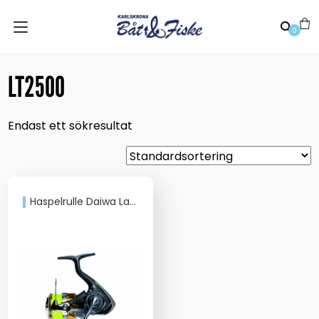
0
LT2500
Endast ett sökresultat
Haspelrulle Daiwa Laguna LT med påspolad J-Braid 0,19mm