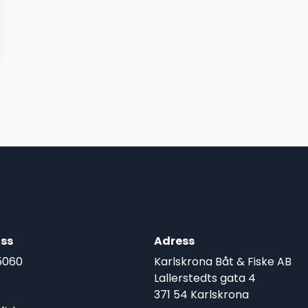
ss
Adress
5060
Karlskrona Båt & Fiske AB
Lallerstedts gata 4
371 54 Karlskrona