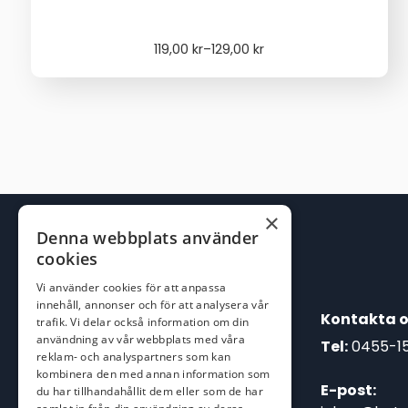
Price
119,00
kr
–
129,00
kr
range:
119,00 kr
through
129,00 kr
×
Denna webbplats använder
cookies
Vi använder cookies för att anpassa
innehåll, annonser och för att analysera vår
Kontakta o
trafik. Vi delar också information om din
användning av vår webbplats med våra
Tel:
0455-1
reklam- och analyspartners som kan
kombinera den med annan information som
E-post:
du har tillhandahållit dem eller som de har