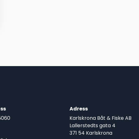
ss
Adress
5060
Karlskrona Båt & Fiske AB
Lallerstedts gata 4
371 54 Karlskrona