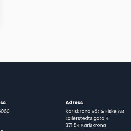
ss
Adress
5060
Karlskrona Båt & Fiske AB
Lallerstedts gata 4
371 54 Karlskrona