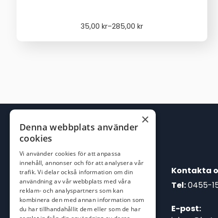
Price
35,00
kr
–
285,00
kr
range:
35,00 kr
through
285,00 kr
×
Denna webbplats använder
cookies
Vi använder cookies för att anpassa
innehåll, annonser och för att analysera vår
Kontakta o
trafik. Vi delar också information om din
användning av vår webbplats med våra
Tel:
0455-1
reklam- och analyspartners som kan
kombinera den med annan information som
E-post:
du har tillhandahållit dem eller som de har