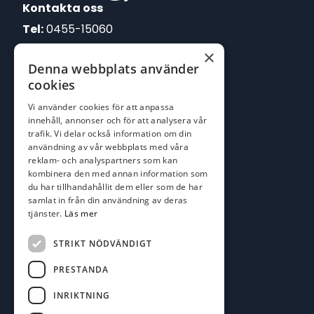
Kontakta oss
Tel:
0455-15060
×
E-post:
Denna webbplats använder
johan@batofiske.se
cookies
roger@batofiske.se
Vi använder cookies för att anpassa
kim@batofiske.se
innehåll, annonser och för att analysera vår
Adress
trafik. Vi delar också information om din
användning av vår webbplats med våra
Karlskrona Båt & Fiske AB
reklam- och analyspartners som kan
Lallerstedts gata 4
kombinera den med annan information som
371 54 Karlskrona
du har tillhandahållit dem eller som de har
samlat in från din användning av deras
tjänster.
Läs mer
Följ oss
Facebook
STRIKT NÖDVÄNDIGT
PRESTANDA
INRIKTNING