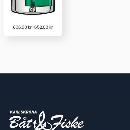
Price
606,00
kr
–
652,00
kr
range:
606,00 kr
through
652,00 kr