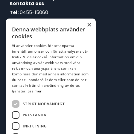
Kontakta oss
Tel:
0455-15060
×
E-post:
Denna webbplats använder
johan@batofiske.se
cookies
roger@batofiske.se
Vi använder cookies för att anpassa
kim@batofiske.se
innehåll, annonser och för att analysera vår
Adress
trafik. Vi delar också information om din
användning av vår webbplats med våra
Karlskrona Båt & Fiske AB
reklam- och analyspartners som kan
Lallerstedts gata 4
kombinera den med annan information som
371 54 Karlskrona
du har tillhandahållit dem eller som de har
samlat in från din användning av deras
tjänster.
Läs mer
Följ oss
Facebook
STRIKT NÖDVÄNDIGT
PRESTANDA
INRIKTNING