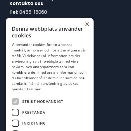
Kontakta oss
Tel:
0455-15060
×
E-post:
Denna webbplats använder
johan@batofiske.se
cookies
roger@batofiske.se
Vi använder cookies för att anpassa
kim@batofiske.se
innehåll, annonser och för att analysera vår
Adress
trafik. Vi delar också information om din
användning av vår webbplats med våra
Karlskrona Båt & Fiske AB
reklam- och analyspartners som kan
Lallerstedts gata 4
kombinera den med annan information som
371 54 Karlskrona
du har tillhandahållit dem eller som de har
samlat in från din användning av deras
tjänster.
Läs mer
Följ oss
Facebook
STRIKT NÖDVÄNDIGT
PRESTANDA
INRIKTNING