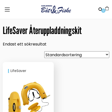
0
LifeSaver Återuppladdningskit
Endast ett sökresultat
LifeSaver