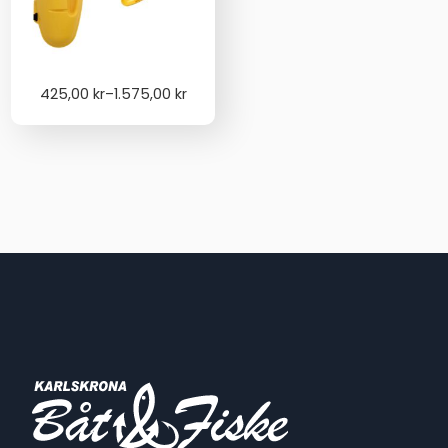
Price
425,00
kr
–
1.575,00
kr
range:
425,00 kr
through
1.575,00 kr