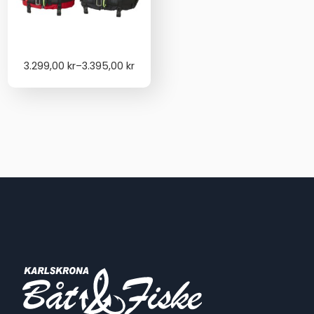
Price
3.299,00
kr
–
3.395,00
kr
range:
3.299,00 kr
through
3.395,00 kr