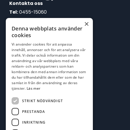
Kontakta oss
Tel:
0455-15060
×
E-post:
Denna webbplats använder
johan@batofiske.se
cookies
roger@batofiske.se
Vi använder cookies för att anpassa
kim@batofiske.se
innehåll, annonser och för att analysera vår
Adress
trafik. Vi delar också information om din
användning av vår webbplats med våra
Karlskrona Båt & Fiske AB
reklam- och analyspartners som kan
Lallerstedts gata 4
kombinera den med annan information som
371 54 Karlskrona
du har tillhandahållit dem eller som de har
samlat in från din användning av deras
tjänster.
Läs mer
Följ oss
Facebook
STRIKT NÖDVÄNDIGT
PRESTANDA
INRIKTNING