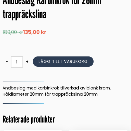
trappräckslina
Det
Det
189,00
kr
135,00
kr
ursprungliga
nuvarande
priset
priset
var:
är:
189,00 kr.
135,00 kr.
Ändbeslag
-
+
LÄGG TILL I VARUKORG
Karbinkrok
för
28mm
trappräckslina
Ändbeslag med karbinkrok tillverkad av blank krom.
mängd
Håldiameter 28mm för trappräckslina 28mm
Relaterade produkter