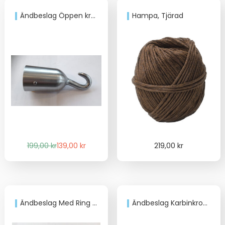
Ändbeslag Öppen krok för 36mm trappräckslina
Hampa, Tjärad
Det
Det
199,00
kr
139,00
kr
219,00
kr
ursprungliga
nuvarande
priset
priset
var:
är:
199,00 kr.
139,00 kr.
Ändbeslag Med Ring för 36mm trappräckslina
Ändbeslag Karbinkrok för 28mm trappräckslina