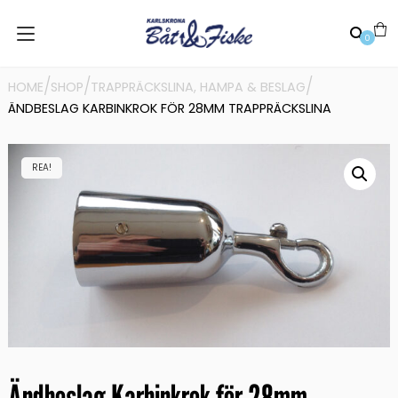
0
/
/
/
HOME
SHOP
TRAPPRÄCKSLINA, HAMPA & BESLAG
ÄNDBESLAG KARBINKROK FÖR 28MM TRAPPRÄCKSLINA
REA!
Ändbeslag Karbinkrok för 28mm