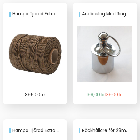
Hampa Tjärad Extra prima hampa.
Ändbeslag Med Ring för 36mm trappräckslina
Det
Det
895,00
kr
199,00
kr
139,00
kr
ursprungliga
nuvarande
priset
priset
var:
är:
199,00 kr.
139,00 kr.
Hampa Tjärad Extra prima hampa
Räckhållare för 28mm trappräckslina