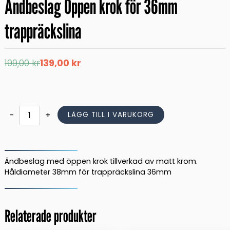
Ändbeslag Öppen krok för 36mm
trappräckslina
Det
Det
199,00
kr
139,00
kr
ursprungliga
nuvarande
priset
priset
var:
är:
199,00 kr.
139,00 kr.
Ändbeslag
-
+
LÄGG TILL I VARUKORG
Öppen
krok
för
36mm
Ändbeslag med öppen krok tillverkad av matt krom.
trappräckslina
Håldiameter 38mm för trappräckslina 36mm
mängd
Relaterade produkter