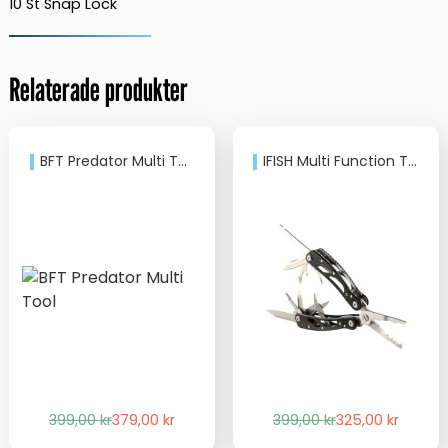
10 St Snap Lock
Relaterade produkter
BFT Predator Multi Tool
IFISH Multi Function Tool
Det
Det
Det
Det
399,00
kr
379,00
kr
399,00
kr
325,00
kr
ursprungliga
nuvarande
ursprungliga
nuvarande