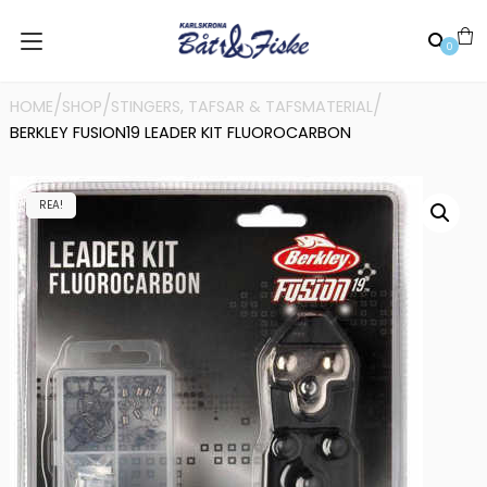
0
/
/
/
HOME
SHOP
STINGERS, TAFSAR & TAFSMATERIAL
BERKLEY FUSION19 LEADER KIT FLUOROCARBON
REA!