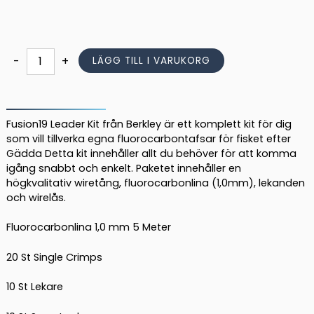
ursprungliga
nuvarande
priset
priset
var:
är:
509,00 kr.
429,00 kr.
Berkley
-
+
LÄGG TILL I VARUKORG
Fusion19
Leader
Kit
Fluorocarbon
Fusion19 Leader Kit från Berkley är ett komplett kit för dig
mängd
som vill tillverka egna fluorocarbontafsar för fisket efter
Gädda Detta kit innehåller allt du behöver för att komma
igång snabbt och enkelt. Paketet innehåller en
högkvalitativ wiretång, fluorocarbonlina (1,0mm), lekanden
och wirelås.
Fluorocarbonlina 1,0 mm 5 Meter
20 St Single Crimps
10 St Lekare