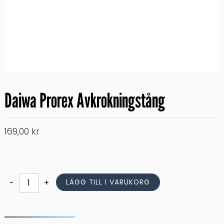
Daiwa Prorex Avkrokningstång
169,00
kr
Daiwa
-
+
LÄGG TILL I VARUKORG
Prorex
Avkrokningstång
mängd