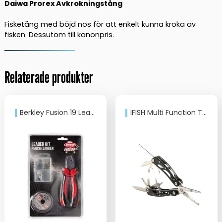
Daiwa Prorex Avkrokningstång
Fisketång med böjd nos för att enkelt kunna kroka av
fisken. Dessutom till kanonpris.
Relaterade produkter
Berkley Fusion 19 Leader Kit Perch Zander Fluorcarbon
IFISH Multi Function Tool