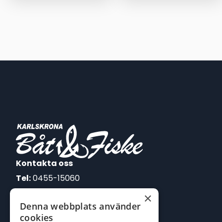
Kontakta oss
Tel:
0455-15060
×
E-post:
Denna webbplats använder
johan@batofiske.se
cookies