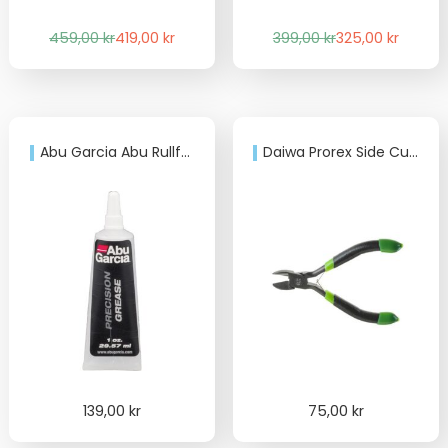
Det
Det
Det
Det
459,00
kr
419,00
kr
399,00
kr
325,00
kr
ursprungliga
nuvarande
ursprungliga
nuvarande
priset
priset
priset
priset
var:
är:
var:
är:
459,00 kr.
419,00 kr.
399,00 kr.
325,00 kr.
Abu Garcia Abu Rullfett
Daiwa Prorex Side Cutter
139,00
kr
75,00
kr