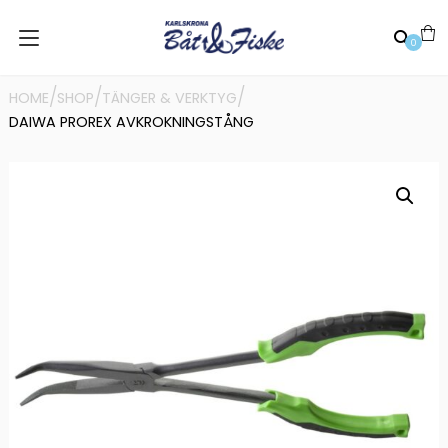
0
/
/
/
HOME
SHOP
TÄNGER & VERKTYG
DAIWA PROREX AVKROKNINGSTÅNG