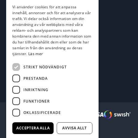
roger@batofiske.se
Vi använder cookies för att anpassa
kim@batofiske.se
innehåll, annonser och för att analysera vår
Adress
trafik. Vi delar också information om din
användning av vår webbplats med våra
Karlskrona Båt & Fiske AB
reklam- och analyspartners som kan
Lallerstedts gata 4
kombinera den med annan information som
371 54 Karlskrona
du har tillhandahållit dem eller som de har
samlat in från din användning av deras
Följ oss
tjänster.
Läs mer
Facebook
STRIKT NÖDVÄNDIGT
PRESTANDA
INRIKTNING
FUNKTIONER
OKLASSIFICERADE
Säkra betalningar :
ACCEPTERA ALLA
AVVISA ALLT