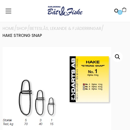
0
/
/
/
HOME
SHOP
BETESLÅS, LEKANDE & FJÄDERRINGAR
HAKE STRONG SNAP