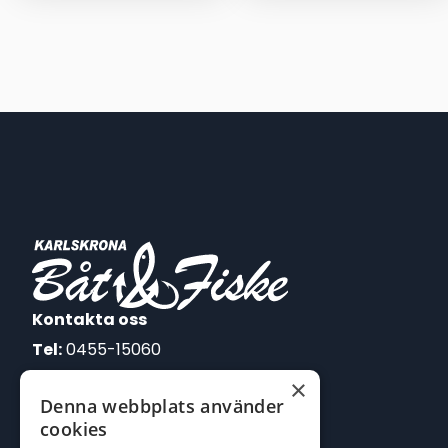
Kontakta oss
Tel:
0455-15060
×
E-post:
Denna webbplats använder
johan@batofiske.se
cookies
roger@batofiske.se