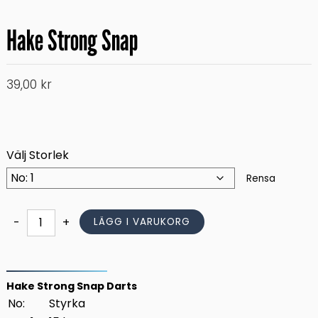
Hake Strong Snap
39,00
kr
Välj Storlek
Rensa
Hake
-
+
LÄGG I VARUKORG
Strong
Snap
mängd
Hake Strong Snap Darts
No:
Styrka