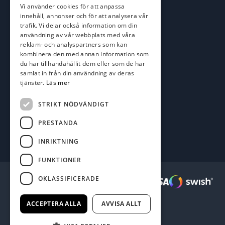
Vi använder cookies för att anpassa
kim@batofiske.se
innehåll, annonser och för att analysera vår
Adress
trafik. Vi delar också information om din
användning av vår webbplats med våra
Karlskrona Båt & Fiske AB
reklam- och analyspartners som kan
Lallerstedts gata 4
kombinera den med annan information som
371 54 Karlskrona
du har tillhandahållit dem eller som de har
samlat in från din användning av deras
tjänster.
Läs mer
Följ oss
Facebook
STRIKT NÖDVÄNDIGT
PRESTANDA
INRIKTNING
FUNKTIONER
OKLASSIFICERADE
Säkra betalningar :
ACCEPTERA ALLA
AVVISA ALLT