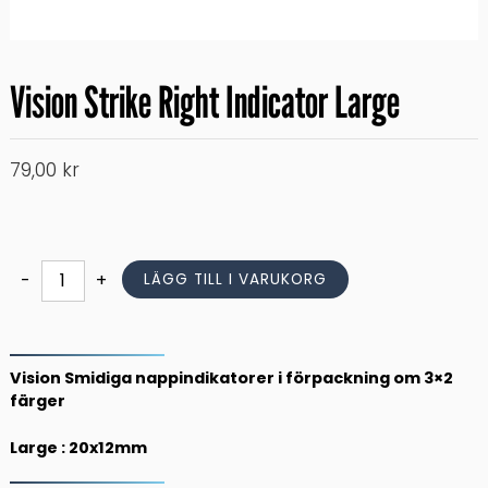
Vision Strike Right Indicator Large
79,00
kr
Vision
-
+
LÄGG TILL I VARUKORG
Strike
Right
Indicator
Large
Vision Smidiga nappindikatorer i förpackning om 3×2
mängd
färger
Large : 20x12mm