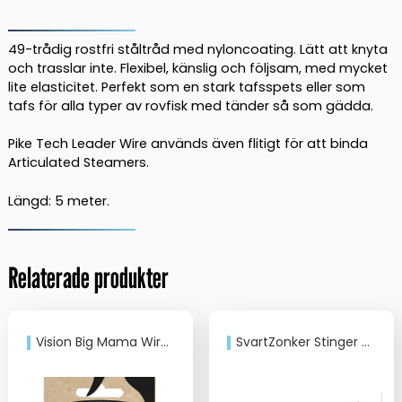
Pike
Leader
Wire
49-trådig rostfri ståltråd med nyloncoating. Lätt att knyta
20lb
och trasslar inte. Flexibel, känslig och följsam, med mycket
lite elasticitet. Perfekt som en stark tafsspets eller som
-
tafs för alla typer av rovfisk med tänder så som gädda.
Brown
mängd
Pike Tech Leader Wire används även flitigt för att binda
Articulated Steamers.
Längd: 5 meter.
Relaterade produkter
Vision Big Mama Wire leader
SvartZonker Stinger X-Small 2-pack