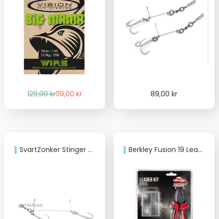
Det
Det
129,00
kr
119,00
kr
89,00
kr
ursprungliga
nuvarande
priset
priset
var:
är:
129,00 kr.
119,00 kr.
SvartZonker Stinger Small 2-pack
Berkley Fusion 19 Leader Kit Pike 30LB