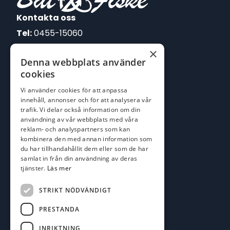
Kontakta oss
Tel:
0455-15060
×
E-post:
Denna webbplats använder
johan@batofiske.se
cookies
roger@batofiske.se
Vi använder cookies för att anpassa
kim@batofiske.se
innehåll, annonser och för att analysera vår
Adress
trafik. Vi delar också information om din
användning av vår webbplats med våra
Karlskrona Båt & Fiske AB
reklam- och analyspartners som kan
Lallerstedts gata 4
kombinera den med annan information som
371 54 Karlskrona
du har tillhandahållit dem eller som de har
samlat in från din användning av deras
tjänster.
Läs mer
Följ oss
Facebook
STRIKT NÖDVÄNDIGT
PRESTANDA
INRIKTNING