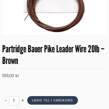
Partridge Bauer Pike Leader Wire 20lb –
Brown
169,00
kr
Partridge
-
+
LÄGG TILL I VARUKORG
Bauer