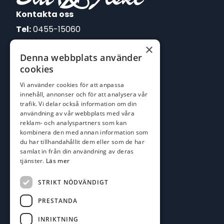
Kontakta oss
Tel:
0455-15060
×
E-post:
Denna webbplats använder
johan@batofiske.se
cookies
roger@batofiske.se
Vi använder cookies för att anpassa
kim@batofiske.se
innehåll, annonser och för att analysera vår
Adress
trafik. Vi delar också information om din
användning av vår webbplats med våra
Karlskrona Båt & Fiske AB
reklam- och analyspartners som kan
Lallerstedts gata 4
kombinera den med annan information som
371 54 Karlskrona
du har tillhandahållit dem eller som de har
samlat in från din användning av deras
tjänster.
Läs mer
Följ oss
Facebook
STRIKT NÖDVÄNDIGT
PRESTANDA
INRIKTNING