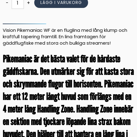
Pikemaniac
-
+
LÄGG I VARUKORG
Fluglina
mängd
Vision Pikemaniac WF är en fluglina med lång klump och
kraftfull tapering framtill. En lina framtagen för
gäddflugfiske med stora och bulkiga streamers!
Pikemaniac är det bästa valet för de hårdaste
gäddfiskarna. Den utmärker sig för att kasta stora
och skrymmande flugor till horisonten. Pikemaniac
har ett 12 meter långt huvud som förlängs med en
4 meter lång Handling Zone. Handling Zone innebär
en sektion med tjockare löpande lina strax bakom
huvudet. Den hjälper till att hantera en lång lina i