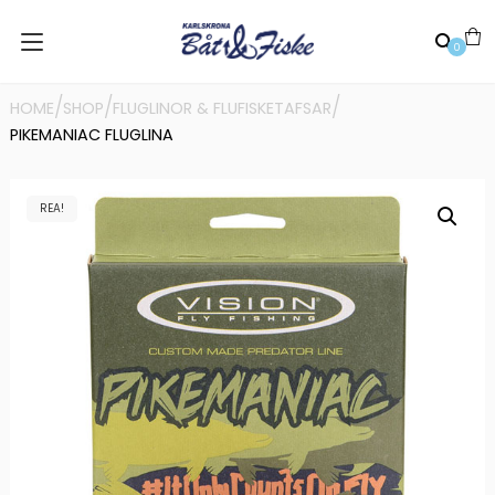
0
/
/
/
HOME
SHOP
FLUGLINOR & FLUFISKETAFSAR
PIKEMANIAC FLUGLINA
REA!