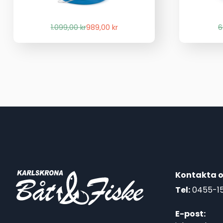
Det
Det
1.099,00
kr
989,00
kr
6
ursprungliga
nuvarande
priset
priset
var:
är:
1.099,00 kr.
989,00 kr.
Kontakta o
Tel:
0455-1
E-post: