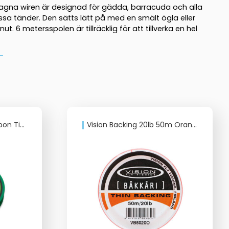
agna wiren är designad för gädda, barracuda och alla
a tänder. Den sätts lätt på med en smält ögla eller
t. 6 metersspolen är tillräcklig för att tillverka en hel
 Tippet
Vision Backing 20lb 50m Orange