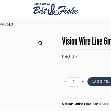
 6M 35LB
Vision Wire Line 6
159,00
kr
Vision
-
+
LÄGG TIL
Wire
Line
6m
35LB
Vision Wire Line 6m 35LB
mängd