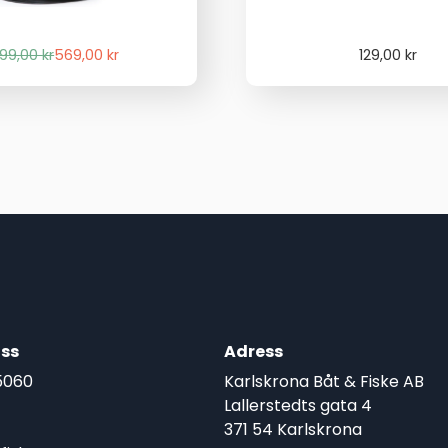
Det
Det
99,00
kr
569,00
kr
129,00
kr
ursprungliga
nuvarande
priset
priset
var:
är:
699,00 kr.
569,00 kr.
ss
Adress
5060
Karlskrona Båt & Fiske AB
Lallerstedts gata 4
371 54 Karlskrona