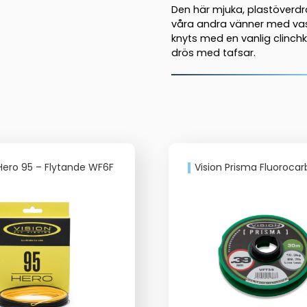
Den här mjuka, plastöverdr
våra andra vänner med vass
knyts med en vanlig clinchknu
drös med tafsar.
 Hero 95 – Flytande WF6F
Vision Prisma Fluorocarbon