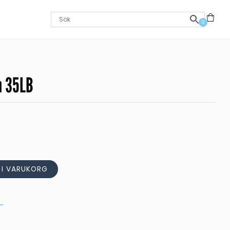
0
m 35LB
L I VARUKORG