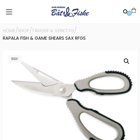
0
/
/
/
HOME
SHOP
TÄNGER & VERKTYG
RAPALA FISH & GAME SHEARS SAX RFGS
REA!