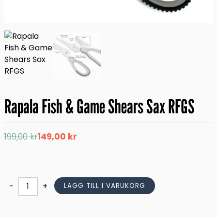
Rapala Fish & Game Shears Sax RFGS
Det
Det
199,00
kr
149,00
kr
ursprungliga
nuvarande
priset
priset
var:
är:
199,00 kr.
149,00 kr.
Rapala
-
+
LÄGG TILL I VARUKORG
Fish
&