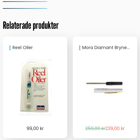
Game
Shears
Sax
RFGS
Relaterade produkter
mängd
Reel Oiler
Mora Diamant Bryne S 11968
Det
Det
99,00
kr
259,00
kr
239,00
kr
ursprungliga
nuvarande