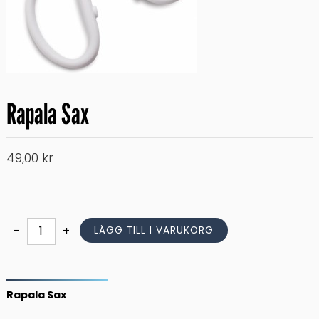
Rapala Sax
49,00
kr
Rapala
-
+
LÄGG TILL I VARUKORG
Sax
mängd
Rapala Sax