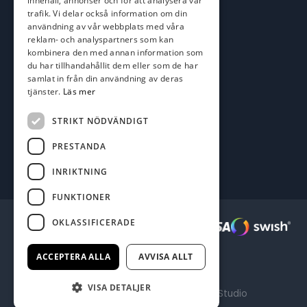
innehåll, annonser och för att analysera vår
Adress
trafik. Vi delar också information om din
användning av vår webbplats med våra
Karlskrona Båt & Fiske AB
reklam- och analyspartners som kan
Lallerstedts gata 4
kombinera den med annan information som
371 54 Karlskrona
du har tillhandahållit dem eller som de har
samlat in från din användning av deras
Följ oss
tjänster.
Läs mer
Facebook
STRIKT NÖDVÄNDIGT
PRESTANDA
INRIKTNING
FUNKTIONER
OKLASSIFICERADE
Säkra betalningar :
ACCEPTERA ALLA
AVVISA ALLT
VISA DETALJER
Producerad av Gota Media Brand Studio