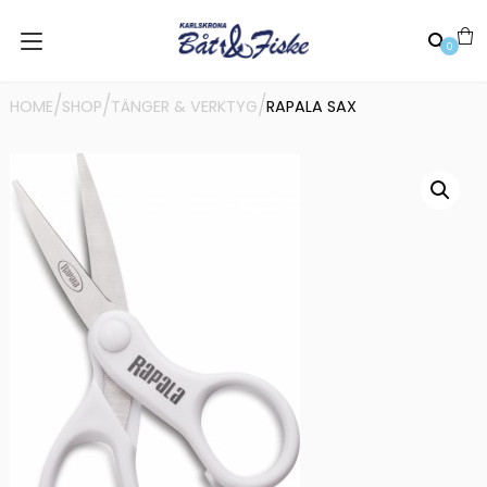
0
/
/
/
HOME
SHOP
TÄNGER & VERKTYG
RAPALA SAX