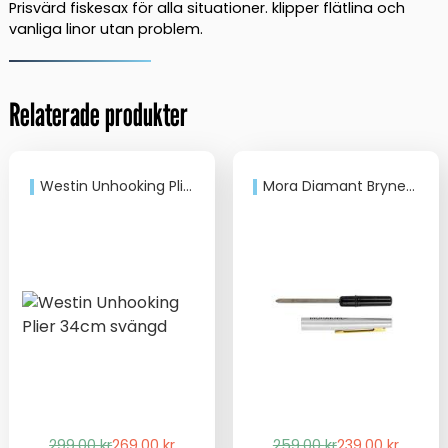
Prisvärd fiskesax för alla situationer. klipper flätlina och
vanliga linor utan problem.
Relaterade produkter
Westin Unhooking Plier 34cm svängd
Mora Diamant Bryne S 11968
Det
Det
Det
Det
299,00
kr
269,00
kr
259,00
kr
239,00
kr