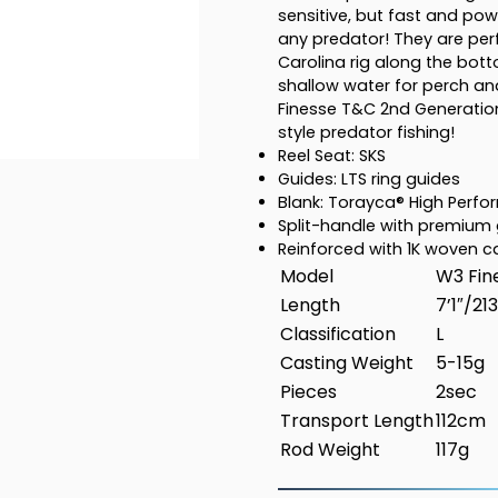
sensitive, but fast and po
5-
any predator! They are perf
15g
Carolina rig along the bot
mängd
shallow water for perch an
Finesse T&C 2nd Generation
style predator fishing!
Reel Seat: SKS
Guides: LTS ring guides
Blank: Torayca® High Perf
Split-handle with premium 
Reinforced with 1K woven 
Model
W3 Fin
Length
7’1″/2
Classification
L
Casting Weight
5-15g
Pieces
2sec
Transport Length
112cm
Rod Weight
117g