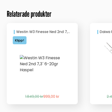
Relaterade produkter
Westin W3 Finesse Ned 2nd 7,3´ 6-20gr Haspel
Daiwa PRO
Klipp!
Det
Det
1.849,00
kr
999,00
kr
2.
ursprungliga
nuvarande
priset
priset
var:
är: