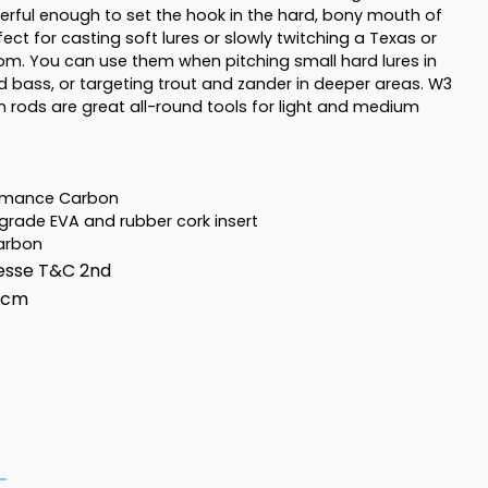
werful enough to set the hook in the hard, bony mouth of
ect for casting soft lures or slowly twitching a Texas or
tom. You can use them when pitching small hard lures in
d bass, or targeting trout and zander in deeper areas. W3
 rods are great all-round tools for light and medium
ormance Carbon
grade EVA and rubber cork insert
carbon
esse T&C 2nd
13cm