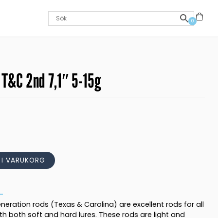
0
 T&C 2nd 7,1″ 5-15g
L I VARUKORG
eration rods (Texas & Carolina) are excellent rods for all
ith both soft and hard lures. These rods are light and