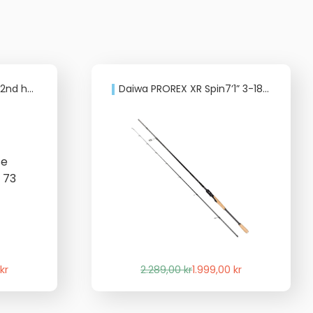
73 3-15 g
Daiwa PROREX XR Spin7’1” 3-18g FINESSE
Det
Det
kr
2.289,00
kr
1.999,00
kr
liga
de
ursprungliga
nuvarande
priset
priset
var:
är: