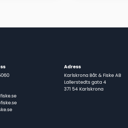
2.450,00 kr.
2.089,00 kr.
1.849,00 
1.395,00 k
ss
Adress
5060
Karlskrona Båt & Fiske AB
Lallerstedts gata 4
371 54 Karlskrona
iske.se
iske.se
ke.se