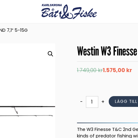
D 7,1″ 5-15G
Westin W3 Finesse
Det
Det
1.749,00
kr
1.575,00
kr
ursprungliga
nuvarande
priset
priset
var:
är:
1.749,00 kr.
1.575,00 kr.
Westin
-
+
LÄGG TIL
W3
Finesse
T&C
2nd
The W3 Finesse T&C 2nd Gen
7,1"
kinds of predator fishing w