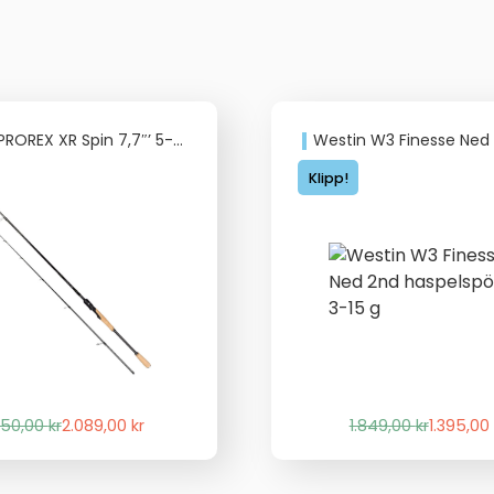
REX XR Spin 7,7″’ 5-25g Fast Tip
Westin W3 Finesse Ned 2nd haspelspö 
Klipp!
Det
Det
Det
Det
450,00
kr
2.089,00
kr
1.849,00
kr
1.395,00
ursprungliga
nuvarande
ursprung
nuvaran
priset
priset
priset
priset
var:
är:
var:
är: