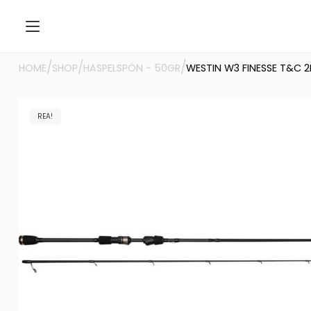
/
/
/
HOME
SHOP
HASPELSPÖN - 50GR
WESTIN W3 FINESSE T&C 2N
REA!