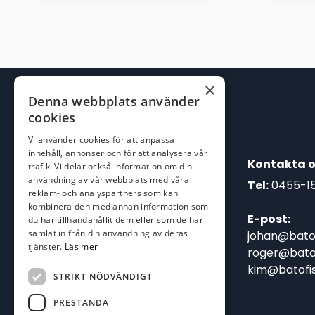
1.849,00 kr.
999,00 kr.
×
Denna webbplats använder
cookies
Vi använder cookies för att anpassa
innehåll, annonser och för att analysera vår
Kontakta o
trafik. Vi delar också information om din
användning av vår webbplats med våra
Tel:
0455-1
reklam- och analyspartners som kan
kombinera den med annan information som
E-post:
du har tillhandahållit dem eller som de har
samlat in från din användning av deras
johan@batof
tjänster.
Läs mer
roger@batof
kim@batofis
STRIKT NÖDVÄNDIGT
PRESTANDA